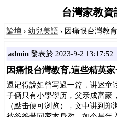
台灣家教資訊論
論壇
›
幼兒美語
› 因痛恨台灣教育
admin
發表於 2023-9-2 13:17:52
因痛恨台灣教育,這些精英家长
還记得說姐曾写過一篇，讲述童
子俩只有小學學历，父亲成富豪，
（點击便可浏览），文中讲到郑
被爸爸带回家本身教，如今是年入1.5亿