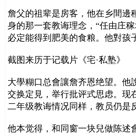
詹父的祖辈是房客，他在乡間邊
身的那一套教诲理念，“任由庄
必定能得到肥美的食粮。他對孩
截图来历于记载片《宅·私塾》
大學糊口总會讓詹齐恩绝望。他
交换定見，举行批评式思虑。现
二年级教诲情况同样，教员仍是
他本觉得，和同窗一块兒做陈述