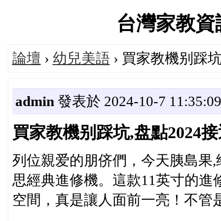
台灣家教資訊論
論壇
›
幼兒美語
› 買家教機别踩坑
admin
發表於 2024-10-7 11:35:0
買家教機别踩坑,盘點202
列位親爱的朋侪們，今天胰島果
思經典進修機。這款11英寸的進修
空間，真是讓人面前一亮！不管