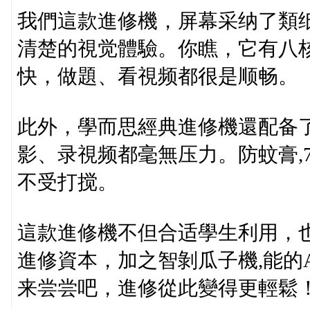
我們這款進修機，屏幕采纳了類
清楚的視觉體驗。你瞧，它有八核
快，做題、看視频都很是顺畅。
此外，學而思經典進修機還配备了
影、录視频都毫無压力。防蚊膏,7
不受打搅。
這款進修機不但合适學生利用，
進修資本，加之智剝瓜子機,能的
来尝尝吧，進修從此變得更輕鬆