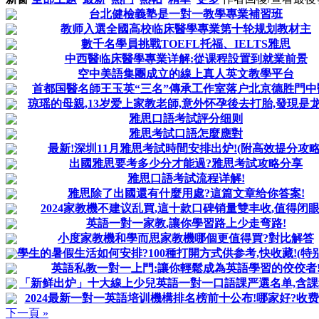
台北健檢義塾是一對一教學專業補習班
教师入選全國高校临床醫學專業第十轮规划教材主
數千名學員挑戰TOEFL托福、IELTS雅思
中西醫临床醫學專業详解:從课程設置到就業前景
空中美語集團成立的線上真人英文教學平台
首都国醫名師王玉英“三名”傳承工作室落户北京德胜門中
琼瑶的母親,13岁爱上家教老師,意外怀孕後去打胎,發現是
雅思口語考試評分细则
雅思考試口語怎麼應對
最新!深圳11月雅思考試時間安排出炉!(附高效提分攻略
出國雅思要考多少分才能過?雅思考試攻略分享
雅思口語考試流程详解!
雅思除了出國還有什麼用處?這篇文章给你答案!
2024家教機不建议乱買,這十款口碑销量雙丰收,值得闭
英語一對一家教,讓你學習路上少走弯路!
小度家教機和學而思家教機哪個更值得買?對比解答
學生的暑假生活如何安排?100種打開方式供参考,快收藏!(特别家
英語私教一對一上門:讓你輕鬆成為英語學習的佼佼者
「新鲜出炉」十大線上少兒英語一對一口語課严選名单,含
2024最新一對一英語培训機構排名榜前十公布!哪家好?收费
下一頁 »