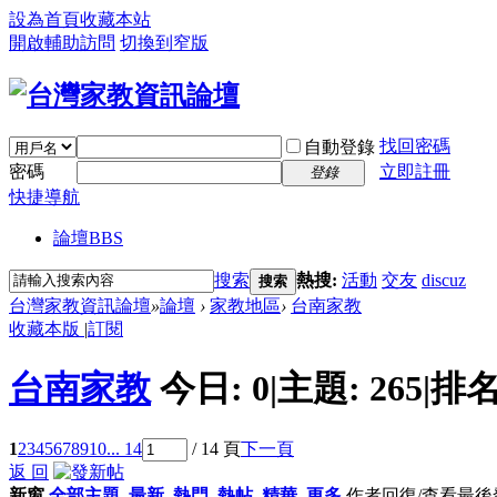
設為首頁
收藏本站
開啟輔助訪問
切換到窄版
找回密碼
自動登錄
密碼
立即註冊
登錄
快捷導航
論壇
BBS
搜索
熱搜:
活動
交友
discuz
搜索
台灣家教資訊論壇
»
論壇
›
家教地區
›
台南家教
收藏本版
|
訂閱
台南家教
今日:
0
|
主題:
265
|
排名
1
2
3
4
5
6
7
8
9
10
... 14
/ 14 頁
下一頁
返 回
新窗
全部主題
最新
熱門
熱帖
精華
更多
作者
回復/查看
最後