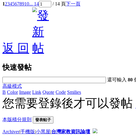
1
2
3
4
5
6
7
8
9
10
... 14
/ 14 頁
下一頁
返 回
快速發帖
還可輸入
80
高級模式
B
Color
Image
Link
Quote
Code
Smilies
您需要登錄後才可以發帖
本版積分規則
發表帖子
Archiver
|
手機版
|
小黑屋
|
台灣家教資訊論壇