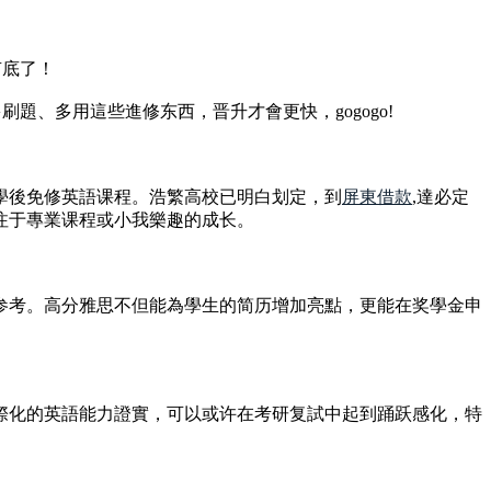
有底了！
、多用這些進修东西，晋升才會更快，gogogo!
學後免修英語课程。浩繁高校已明白划定，到
屏東借款
,達必定
注于專業课程或小我樂趣的成长。
参考。高分雅思不但能為學生的简历增加亮點，更能在奖學金申
際化的英語能力證實，可以或许在考研复試中起到踊跃感化，特