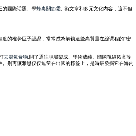
正的國際话題、學
蜂毒關節霜
, 術文章和多元文化内容，這不但
程度的權势巨子認證，常常成為解锁這些高質量在線课程的“密
打
去濕氣食物
,開了通往职場樂成、學術成绩、國際視線拓宽等
手。别再讓雅思仅仅逗留在出國的標签上，是時辰發掘它在海内