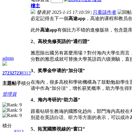
樓主
發表於 2025-1-15 17:10:59
|
只看該作者
必定記得去下一個
高途app
，高途的课程和教员
此外
高途app
有個比力不错的進修版块，包含題库
2、高校免修英語的“通行證”
雅思除出國另有甚麼用場？對付海内大學生而言
admin
分数的雅思成就可替換大學英語四六级测驗，直
3、奖學金申请的“加分項”
2723
2723
8313
在海内，很多高校和學術機構為了鼓動勉励學生
主題
帖子
積分
请中作為“加分項”，增长获奖概率，助力學生得
管理員
4、海内考研的“助力器”
跟着钻研生教诲的國際化趋向，部門海内高校在
别是在英語白话、听力等方面的表示，可以或许為
積分
5、拓宽國際視線的“窗口”
8313