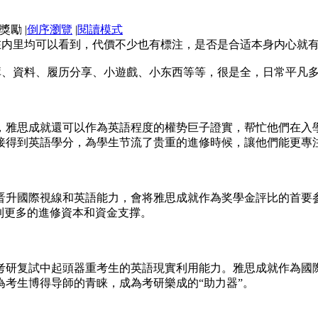
|
倒序瀏覽
|
閱讀模式
在内里均可以看到，代價不少也有標注，是否是合适本身内心就
、資料、履历分享、小遊戲、小东西等等，很是全，日常平凡多刷題
，雅思成就還可以作為英語程度的權势巨子證實，帮忙他們在入
接得到英語學分，為學生节流了贵重的進修時候，讓他們能更專
晋升國際視線和英語能力，會将雅思成就作為奖學金評比的首要
到更多的進修資本和資金支撑。
考研复試中起頭器重考生的英語現實利用能力。雅思成就作為國
考生博得导師的青睐，成為考研樂成的“助力器”。