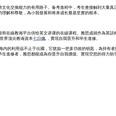
跨文化交換能力的有用路子。备考進程中，考生會接触到大量真
的理解和尊敬，為小我發展和将来成长奠基坚實的根本。
校和在線教诲平台供给英文讲课的在線课程。雅思成就作為英語
全世界顶尖教诲資本
七日孅
,，實現自我晋升和毕生進修。
在海内的利用远不止于出國，它犹如一把多功效的钥匙，為持有者
毕生進修者，雅思都能成為你晋升自我價值、實現空想的得力助