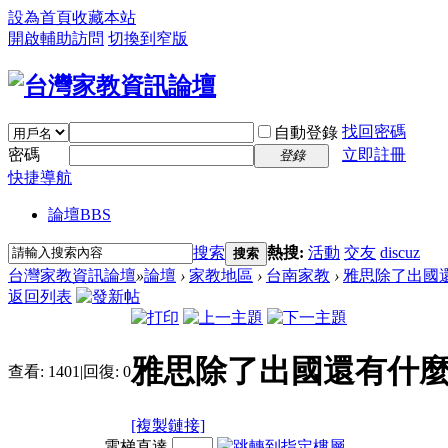
設為首頁
收藏本站
開啟輔助訪問
切換到窄版
找回密碼
自動登錄
密碼
立即註冊
登錄
快捷導航
論壇
BBS
搜索
熱搜:
活動
交友
discuz
搜索
台灣家教資訊論壇
»
論壇
›
家教地區
›
台南家教
›
雅思除了出國還
返回列表
雅思除了出國還有什麼
查看:
1401
|
回復:
0
[複製鏈接]
電梯直達