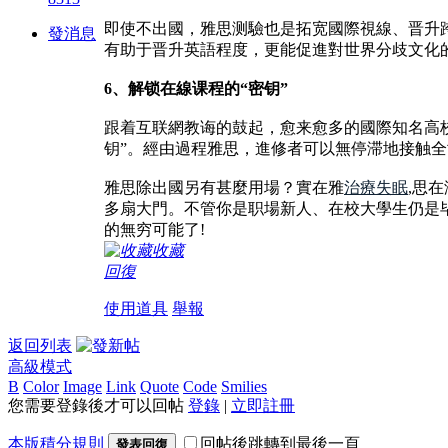
即使不出國，雅思测驗也是拓宽國際視線、晋升
發消息
有助于晋升英語程度，更能促進對世界分歧文化
6、解锁在線课程的“密钥”
跟着互联網教诲的鼓起，愈来愈多的國際知名高
钥”。經由過程雅思，進修者可以無停滞地接触
雅思除出國另有甚麼用場？實在雅
治療失眠
,思
多扇大門。不管你是职場新人、在校大學生仍是
的無穷可能了!
收藏
回復
使用道具
舉報
返回列表
高級模式
B
Color
Image
Link
Quote
Code
Smilies
您需要登錄後才可以回帖
登錄
|
立即註冊
本版積分規則
回帖後跳轉到最後一頁
發表回復