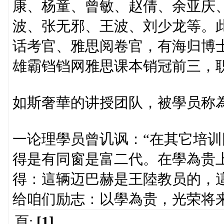
康、杨童、曾敏、赵倩、余亚庆、
波、张无邪、王波、刘少龙等。此
话考官、雅思阅卷官，有海归博
雄霸铛铛网雅思课本销冠前三，
如斯奢華的讲授团队，被學员称為
一论理學员曾讥讽：“在其它培
得是有同窗是富二代。在學為贵
得：這辆迈巴赫是王陸教员的，
给咱们励志：以學為贵，光荣将来
頁:
[1]