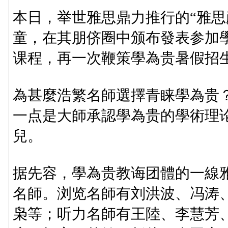
本日，举世雅思鼎力推行的“雅思
童，在其朋侪圈中颁布發表参加
课程，再一次鞭策學為贵暑假招
為甚麼浩繁名師選擇青睐學為贵
一点是大師承認學為贵的學術理
兒。
据先容，學為贵教诲团體的一線
名師。浏览名師有刘洪波、冯涛、
枭等；听力名師有王陸、李慧芳