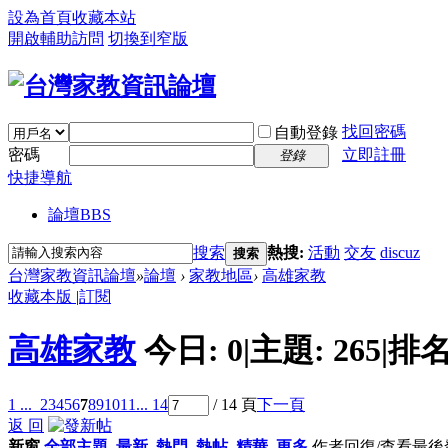
設為首頁
收藏本站
開啟輔助訪問
切換到窄版
找回密碼
自動登錄
密碼
立即註冊
登錄
快捷導航
論壇
BBS
搜索
熱搜:
活動
交友
discuz
搜索
台灣家教資訊論壇
»
論壇
›
家教地區
›
高雄家教
收藏本版
|
訂閱
高雄家教
今日:
0
|
主題:
265
|
排名
1 ...
2
3
4
5
6
7
8
9
10
11
... 14
/ 14 頁
下一頁
返 回
新窗
全部主題
最新
熱門
熱帖
精華
更多
作者
回復/查看
最後