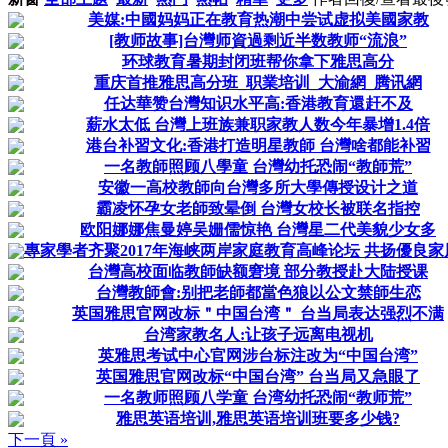
美媒:中國妈妈正在教育热潮中尝试虚拟美國家教
[教师故事]台灣师資過剩近半数教师“流浪”
环球教育暑期封闭班帮你拿下雅思高分
重庆首推雅思高分班_职業培训_大渝網_腾讯網
任达華赞台灣知识水平高:香港教育還赶不及
薪水太低 台灣上班族兼职家教人数今年暴增1.4倍
港台补習文化:香港打造明星教師 台灣啥都能补習
一名教師照顾八學童 台灣幼托恐闹“教師荒”
安徽一高校教師向台灣多所大學傳授设计之道
霸凌怀孕女老師致晕倒 台灣女校长被联名指控
欧阳娜娜焦曼婷吴姗儒惊艳 台灣星二代美貌少女多
專家學者齐聚2017年海峡两岸家庭教育高峰论坛 共扬優良
台灣高校面临教師缺额窘境 部分教授赴大陆授课
台灣教師會:别把老師都當色狼以公文禁師生恋
英国雅思官网改标＂中国台湾＂ 台当局表达强烈不满
台湾家教名人:让孩子远离电视机
英雅思考试中心官网涉台标注改为“中国台湾”
英国雅思官网改标“中国台湾” 台当局又急眼了
一名教师照顾八学童 台湾幼托恐闹“教师荒”
雅思英语培训,雅思英语培训班要多少钱?
下一頁 »