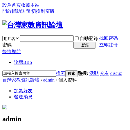
設為首頁
收藏本站
開啟輔助訪問
切換到窄版
找回密碼
自動登錄
密碼
立即註冊
登錄
快捷導航
論壇
BBS
搜索
熱搜:
活動
交友
discuz
搜索
台灣家教資訊論壇
›
admin
›
個人資料
加為好友
發送消息
admin