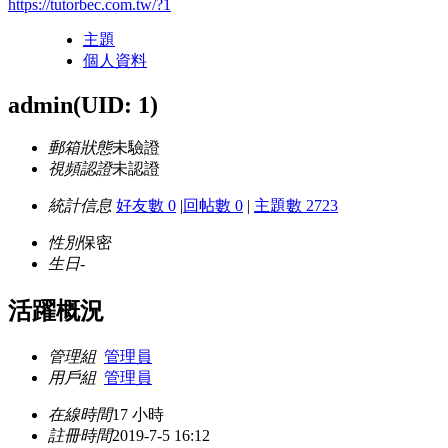
https://tutorbec.com.tw/?1
主題
個人資料
admin
(UID: 1)
郵箱狀態
未驗證
視頻認證
未認證
統計信息
好友數 0
|
回帖數 0
|
主題數 2723
性別
保密
生日
-
活躍概況
管理組
管理員
用戶組
管理員
在線時間
17 小時
註冊時間
2019-7-5 16:12