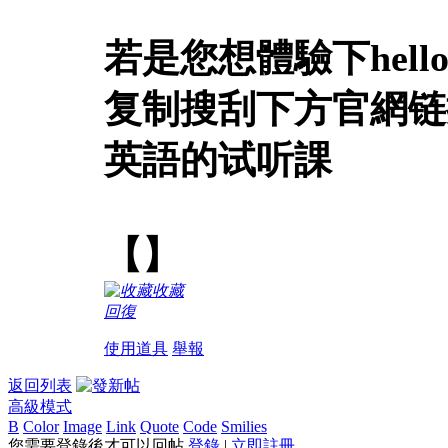
若是您想體驗下hel
复制搜刮下方官網链接：
英語的试听課
【】
收藏
回復
使用道具
舉報
返回列表
高級模式
B
Color
Image
Link
Quote
Code
Smilies
您需要登錄後才可以回帖
登錄
|
立即註冊