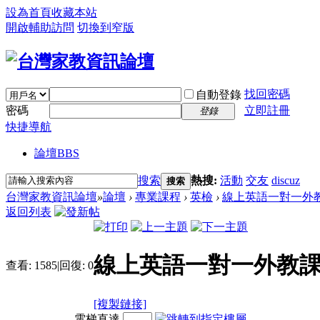
設為首頁
收藏本站
開啟輔助訪問
切換到窄版
找回密碼
自動登錄
密碼
立即註冊
登錄
快捷導航
論壇
BBS
搜索
熱搜:
活動
交友
discuz
搜索
台灣家教資訊論壇
»
論壇
›
專業課程
›
英檢
›
線上英語一對一外教課
返回列表
線上英語一對一外教課
查看:
1585
|
回復:
0
[複製鏈接]
電梯直達