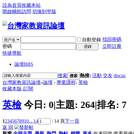
設為首頁
收藏本站
開啟輔助訪問
切換到窄版
找回密碼
自動登錄
密碼
立即註冊
登錄
快捷導航
論壇
BBS
搜索
熱搜:
活動
交友
discuz
搜索
台灣家教資訊論壇
»
論壇
›
專業課程
›
英檢
收藏本版
|
訂閱
英檢
今日:
0
|
主題:
264
|
排名:
7
1
2
3
4
5
6
7
8
9
10
... 14
/ 14 頁
下一頁
返 回
新窗
全部主題
最新
熱門
熱帖
精華
更多
作者
回復/查看
最後