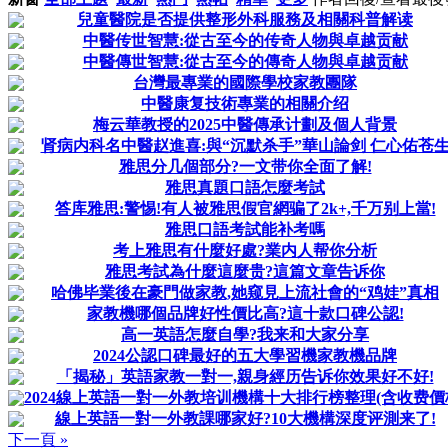
兒童醫院是否提供整形外科服務及相關科普解读
中醫传世智慧:從古至今的传奇人物與卓越贡献
中醫傳世智慧:從古至今的傳奇人物與卓越贡献
台灣最專業的國際學校家教團隊
中醫康复技術專業的相關介绍
梅云華教授的2025中醫傳承计劃及個人背景
肾病内科名中醫赵進喜:與“沉默杀手”華山論剑 仁心佑苍
雅思分几個部分?一文带你全面了解!
雅思真題口語怎麼考試
答库雅思:警惕!有人被雅思假官網骗了2k+,千万别上當!
雅思口語考試能补考嗎
考上雅思有什麼好處?業内人帮你分析
雅思考試為什麼這麼贵?這篇文章告诉你
哈佛毕業後在豪門做家教,她窥見上流社會的“鸡娃”真相
家教機哪個品牌好性價比高?這十款口碑公認!
高一英語怎麼自學?我来和大家分享
2024公認口碑最好的五大學習機家教機品牌
「揭秘」英語家教一對一,親身經历告诉你效果好不好!
2024線上英語一對一外教培训機構十大排行榜整理(含收费價
線上英語一對一外教課哪家好?10大機構深度评測来了!
下一頁 »