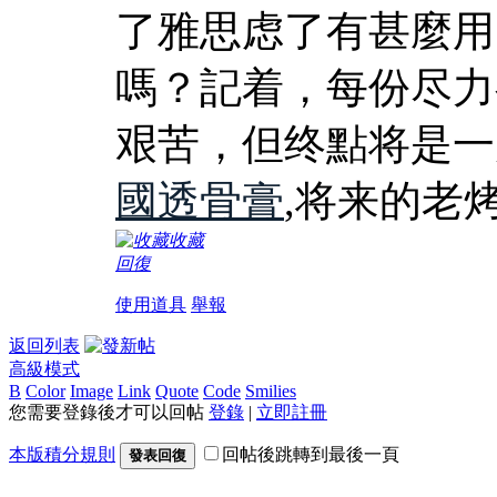
了雅思虑了有甚麼用
嗎？記着，每份尽力
艰苦，但终點将是一
國透骨膏
,将来的老
收藏
回復
使用道具
舉報
返回列表
高級模式
B
Color
Image
Link
Quote
Code
Smilies
您需要登錄後才可以回帖
登錄
|
立即註冊
本版積分規則
回帖後跳轉到最後一頁
發表回復