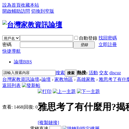
設為首頁
收藏本站
開啟輔助訪問
切換到窄版
找回密碼
自動登錄
密碼
立即註冊
登錄
快捷導航
論壇
BBS
搜索
熱搜:
活動
交友
discuz
搜索
台灣家教資訊論壇
»
論壇
›
家教地區
›
高雄家教
›
雅思考了有什麼
返回列表
雅思考了有什麼用?揭
查看:
1468
|
回復:
0
[複製鏈接]
電梯直達